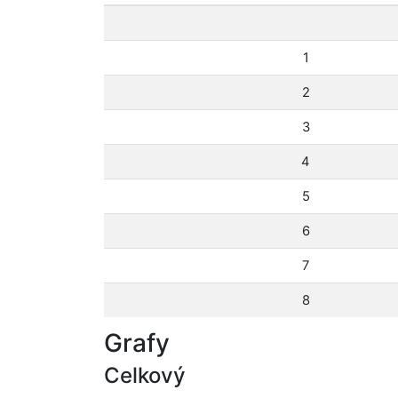
1
2
3
4
5
6
7
8
Grafy
Celkový