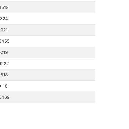
1518
2324
0021
3455
0219
1222
0518
0118
6469