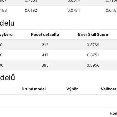
7987
0.7359
0.8614
0.790
0488
0.0192
0.0784
0.048
delu
 výběru
Počet defaultů
Brier Skill Score
0
212
0.3769
0
417
0.3751
00
885
0.3956
odelů
Druhý model
Výběr
Velikost
Hod