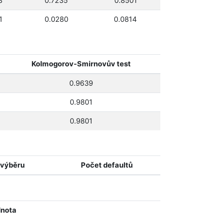
8
0.7235
0.8501
1
0.0280
0.0814
Kolmogorov-Smirnovův test
0.9639
0.9801
0.9801
 výběru
Počet defaultů
nota