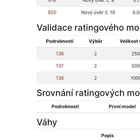
919
Nový úvěr č. 9
0.
920
Nový úvěr č. 10
0.
Validace ratingového mo
Podrobnosti
Výběr
Velikost
136
2
250
137
2
500
138
2
100
Srovnání ratingových m
Podrobnosti
První model
Váhy
Popis