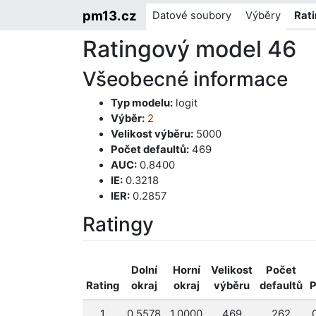
pm13.cz
Datové soubory
Výběry
Rat
Ratingový model 46
Všeobecné informace
Typ modelu:
logit
Výběr:
2
Velikost výběru:
5000
Počet defaultů:
469
AUC:
0.8400
IE:
0.3218
IER:
0.2857
Ratingy
Dolní
Horní
Velikost
Počet
Rating
okraj
okraj
výběru
defaultů
P
1
0.5578
1.0000
469
262