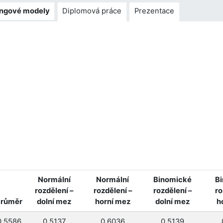
ingové modely
Diplomová práce
Prezentace
Normální
Normální
Binomické
B
rozdělení –
rozdělení –
rozdělení –
ro
růměr
dolní mez
horní mez
dolní mez
h
0.5586
0.5137
0.6036
0.5139