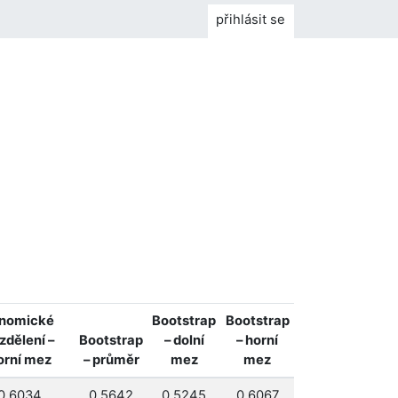
přihlásit se
inomické
Bootstrap
Bootstrap
zdělení –
Bootstrap
– dolní
– horní
orní mez
– průměr
mez
mez
0.6034
0.5642
0.5245
0.6067