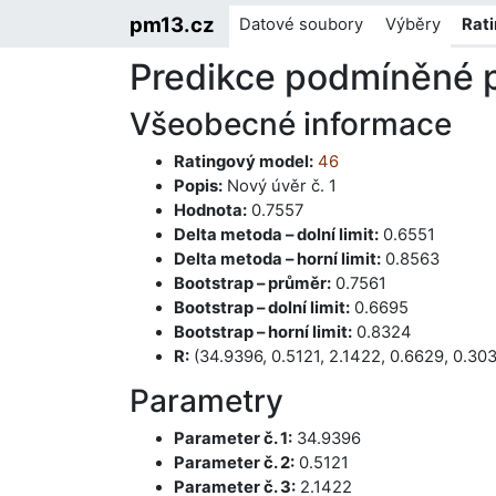
pm13.cz
Datové soubory
Výběry
Rat
Predikce podmíněné 
Všeobecné informace
Ratingový model:
46
Popis:
Nový úvěr č. 1
Hodnota:
0.7557
Delta metoda – dolní limit:
0.6551
Delta metoda – horní limit:
0.8563
Bootstrap – průměr:
0.7561
Bootstrap – dolní limit:
0.6695
Bootstrap – horní limit:
0.8324
R:
(34.9396, 0.5121, 2.1422, 0.6629, 0.303
Parametry
Parameter č. 1:
34.9396
Parameter č. 2:
0.5121
Parameter č. 3:
2.1422