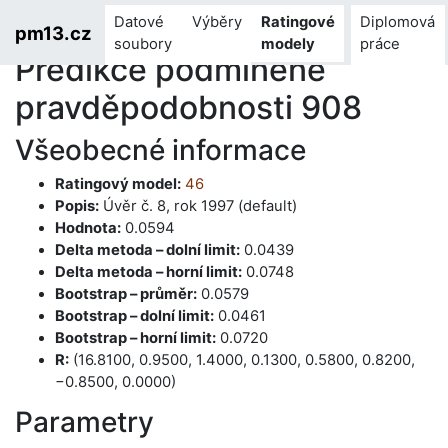
Datové
Výběry
Ratingové
Diplomová
pm13.cz
soubory
modely
práce
Predikce podmíněné
pravděpodobnosti 908
Všeobecné informace
Ratingový model:
46
Popis:
Úvěr č. 8, rok 1997 (default)
Hodnota:
0.0594
Delta metoda – dolní limit:
0.0439
Delta metoda – horní limit:
0.0748
Bootstrap – průměr:
0.0579
Bootstrap – dolní limit:
0.0461
Bootstrap – horní limit:
0.0720
R:
(16.8100, 0.9500, 1.4000, 0.1300, 0.5800, 0.8200,
−0.8500, 0.0000)
Parametry