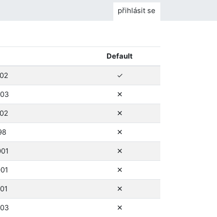
přihlásit se
Default
ano
002
✓
ne
003
✕
ne
002
✕
ne
98
✕
ne
001
✕
ne
001
✕
ne
001
✕
ne
003
✕