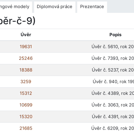
ingové modely
Diplomová práce
Prezentace
běr-č-9)
Úvěr
Popis
19631
Úvěr č. 5610, rok 2
25246
Úvěr č. 7393, rok 2
18388
Úvěr č. 5237, rok 2
3259
Úvěr č. 940, rok 19
15312
Úvěr č. 4389, rok 2
10699
Úvěr č. 3063, rok 2
15320
Úvěr č. 4391, rok 2
21685
Úvěr č. 6209, rok 2