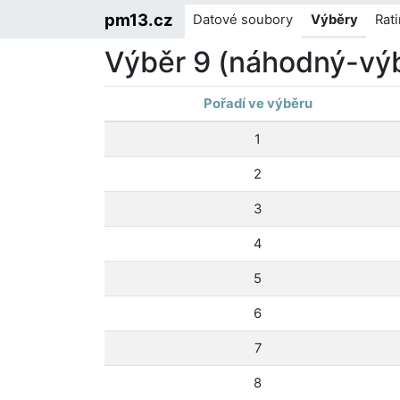
pm13.cz
Datové soubory
Výběry
Rat
Výběr 9 (náhodný-vý
Pořadí ve výběru
1
2
3
4
5
6
7
8