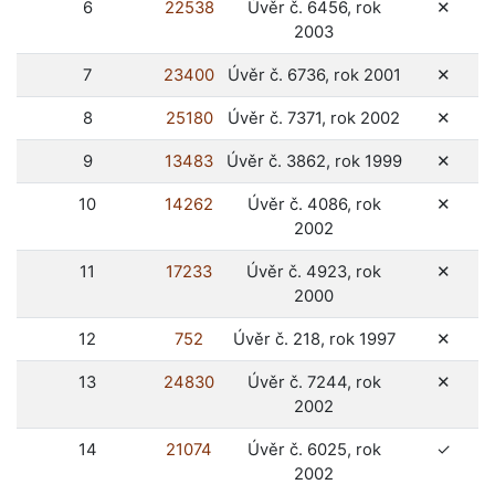
ne
6
22538
Úvěr č. 6456, rok
✕
2003
ne
7
23400
Úvěr č. 6736, rok 2001
✕
ne
8
25180
Úvěr č. 7371, rok 2002
✕
ne
9
13483
Úvěr č. 3862, rok 1999
✕
ne
10
14262
Úvěr č. 4086, rok
✕
2002
ne
11
17233
Úvěr č. 4923, rok
✕
2000
ne
12
752
Úvěr č. 218, rok 1997
✕
ne
13
24830
Úvěr č. 7244, rok
✕
2002
ano
14
21074
Úvěr č. 6025, rok
✓
2002