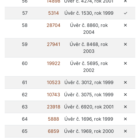
ne
56
14898
Úvěr č. 4274, rok 2001
✕
ano
57
5314
Úvěr č. 1530, rok 1999
✓
ne
58
28704
Úvěr č. 8860, rok
✕
2004
ne
59
27941
Úvěr č. 8468, rok
✕
2003
ne
60
19922
Úvěr č. 5695, rok
✕
2002
ne
61
10523
Úvěr č. 3012, rok 1999
✕
ne
62
10743
Úvěr č. 3075, rok 1999
✕
ne
63
23918
Úvěr č. 6920, rok 2001
✕
ne
64
5888
Úvěr č. 1696, rok 1999
✕
ne
65
6859
Úvěr č. 1969, rok 2000
✕