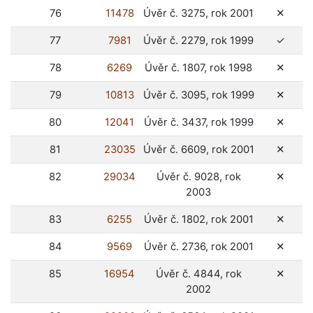
ne
76
11478
Úvěr č. 3275, rok 2001
✕
ano
77
7981
Úvěr č. 2279, rok 1999
✓
ne
78
6269
Úvěr č. 1807, rok 1998
✕
ne
79
10813
Úvěr č. 3095, rok 1999
✕
ne
80
12041
Úvěr č. 3437, rok 1999
✕
ne
81
23035
Úvěr č. 6609, rok 2001
✕
ne
82
29034
Úvěr č. 9028, rok
✕
2003
ne
83
6255
Úvěr č. 1802, rok 2001
✕
ne
84
9569
Úvěr č. 2736, rok 2001
✕
ne
85
16954
Úvěr č. 4844, rok
✕
2002