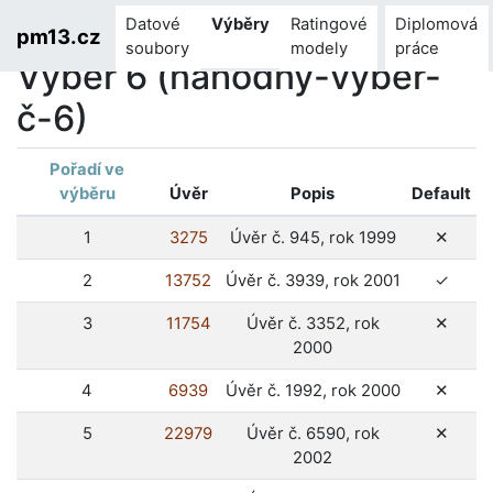
Datové
Výběry
Ratingové
Diplomová
pm13.cz
soubory
modely
práce
Výběr 6 (náhodný-výběr-
č-6)
Pořadí ve
výběru
Úvěr
Popis
Default
ne
1
3275
Úvěr č. 945, rok 1999
✕
ano
2
13752
Úvěr č. 3939, rok 2001
✓
ne
3
11754
Úvěr č. 3352, rok
✕
2000
ne
4
6939
Úvěr č. 1992, rok 2000
✕
ne
5
22979
Úvěr č. 6590, rok
✕
2002