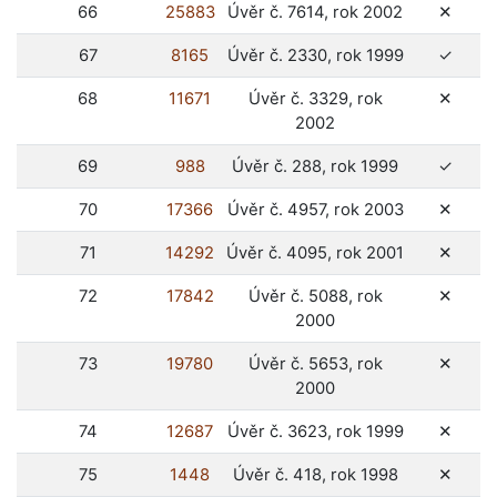
ne
66
25883
Úvěr č. 7614, rok 2002
✕
ano
67
8165
Úvěr č. 2330, rok 1999
✓
ne
68
11671
Úvěr č. 3329, rok
✕
2002
ano
69
988
Úvěr č. 288, rok 1999
✓
ne
70
17366
Úvěr č. 4957, rok 2003
✕
ne
71
14292
Úvěr č. 4095, rok 2001
✕
ne
72
17842
Úvěr č. 5088, rok
✕
2000
ne
73
19780
Úvěr č. 5653, rok
✕
2000
ne
74
12687
Úvěr č. 3623, rok 1999
✕
ne
75
1448
Úvěr č. 418, rok 1998
✕