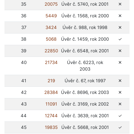
ne
35
20075
Úvěr č. 5740, rok 2001
✕
ne
36
5449
Úvěr č. 1568, rok 2000
✕
ne
37
3424
Úvěr č. 988, rok 1998
✕
ano
38
5068
Úvěr č. 1459, rok 2000
✓
ne
39
22850
Úvěr č. 6548, rok 2001
✕
ne
40
21734
Úvěr č. 6223, rok
✕
2003
ne
41
219
Úvěr č. 67, rok 1997
✕
ne
42
28384
Úvěr č. 8696, rok 2003
✕
ne
43
11091
Úvěr č. 3169, rok 2002
✕
ano
44
12744
Úvěr č. 3639, rok 2001
✓
ano
45
19835
Úvěr č. 5668, rok 2001
✓