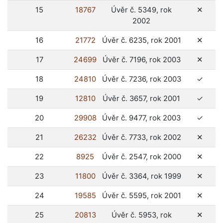
ne
15
18767
Úvěr č. 5349, rok
✕
2002
ne
16
21772
Úvěr č. 6235, rok 2001
✕
ne
17
24699
Úvěr č. 7196, rok 2003
✕
ano
18
24810
Úvěr č. 7236, rok 2003
✓
ano
19
12810
Úvěr č. 3657, rok 2001
✓
ano
20
29908
Úvěr č. 9477, rok 2003
✓
ne
21
26232
Úvěr č. 7733, rok 2002
✕
ne
22
8925
Úvěr č. 2547, rok 2000
✕
ne
23
11800
Úvěr č. 3364, rok 1999
✕
ne
24
19585
Úvěr č. 5595, rok 2001
✕
ne
25
20813
Úvěr č. 5953, rok
✕