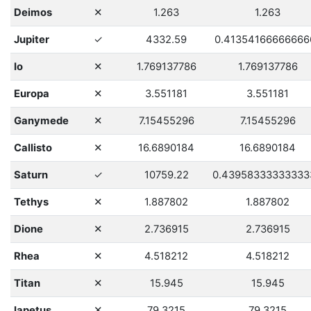
ne
Deimos
✕
1.263
1.263
ano
Jupiter
✓
4332.59
0.41354166666666
ne
Io
✕
1.769137786
1.769137786
ne
Europa
✕
3.551181
3.551181
ne
Ganymede
✕
7.15455296
7.15455296
ne
Callisto
✕
16.6890184
16.6890184
ano
Saturn
✓
10759.22
0.43958333333333
ne
Tethys
✕
1.887802
1.887802
ne
Dione
✕
2.736915
2.736915
ne
Rhea
✕
4.518212
4.518212
ne
Titan
✕
15.945
15.945
ne
Iapetus
✕
79.3215
79.3215