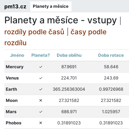
pm13.cz
Planety a měsíce
Planety a měsíce - vstupy
|
rozdíly podle časů
|
časy podle
rozdílu
Jméno
Planeta?
Doba oběhu
Doba rotace
ano
Mercury
✓
87.9691
58.646
ano
Venus
✓
224.701
243.69
ano
Earth
✓
365.256363004
0.99726968
ne
Moon
✕
27.321582
27.321582
ano
Mars
✓
686.971
1.025957
ne
Phobos
✕
0.31891023
0.31891023