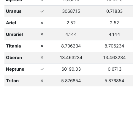
ano
Uranus
✓
30687.15
0.71833
ne
Ariel
✕
2.52
2.52
ne
Umbriel
✕
4.144
4.144
ne
Titania
✕
8.706234
8.706234
ne
Oberon
✕
13.463234
13.463234
ano
Neptune
✓
60190.03
0.6713
ne
Triton
✕
5.876854
5.876854